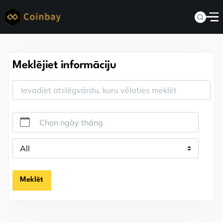
Meklējiet informāciju
Chọn ngày tháng
Meklēt